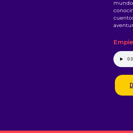
mundos,
conocim
cuentos
aventur
Empie
D