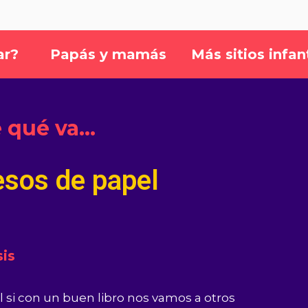
ar?
Papás y mamás
Más sitios infan
 qué va…
sos de papel
is
l si con un buen libro nos vamos a otros