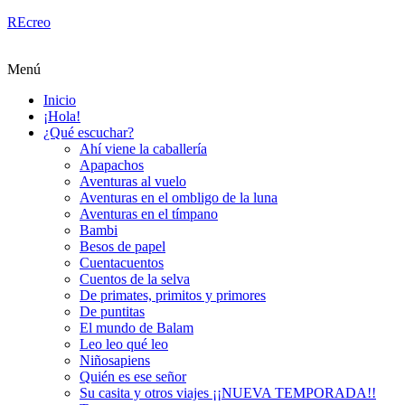
REcreo
Menú
Inicio
¡Hola!
¿Qué escuchar?
Ahí viene la caballería
Apapachos
Aventuras al vuelo
Aventuras en el ombligo de la luna
Aventuras en el tímpano
Bambi
Besos de papel
Cuentacuentos
Cuentos de la selva
De primates, primitos y primores
De puntitas
El mundo de Balam
Leo leo qué leo
Niñosapiens
Quién es ese señor
Su casita y otros viajes ¡¡NUEVA TEMPORADA!!