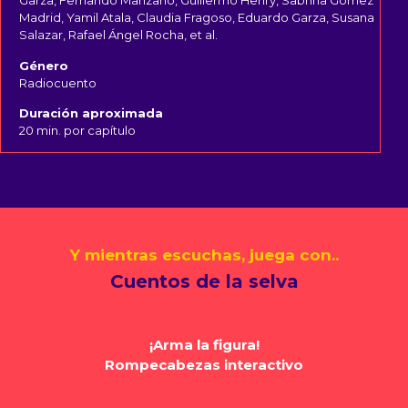
Garza, Fernando Manzano, Guillermo Henry, Sabrina Gómez
Madrid, Yamil Atala, Claudia Fragoso, Eduardo Garza, Susana
Salazar, Rafael Ángel Rocha, et al.
Género
Radiocuento
Duración aproximada
20 min. por capítulo
Y mientras escuchas, juega con..
Cuentos de la selva
¡Arma la figura!
Rompecabezas interactivo